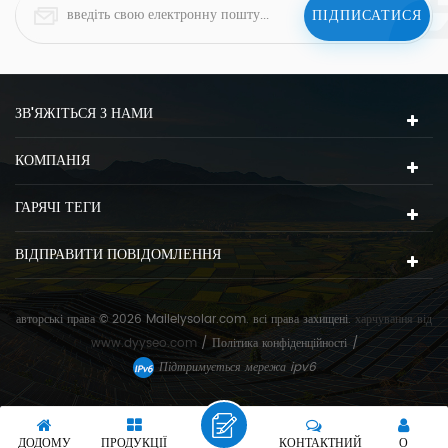
ЗВ'ЯЖІТЬСЯ З НАМИ
КОМПАНІЯ
ГАРЯЧІ ТЕГИ
ВІДПРАВИТИ ПОВІДОМЛЕННЯ
авторські права © 2026 Mailelysolar.com. всі права захищені.
харчування від
www.dyyseo.com
/
Політика конфіденційності
/
Підтримується мережа ipv6
ДОДОМУ
ПРОДУКЦІЇ
КОНТАКТНИЙ
О