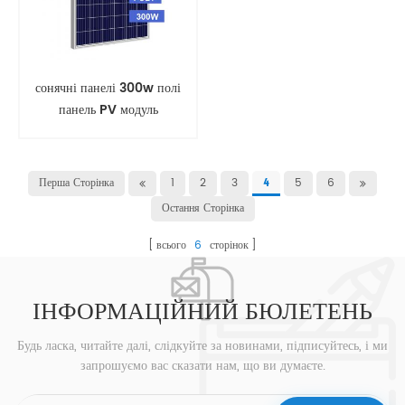
сонячні панелі 300w полі
панель PV модуль
Перша Сторінка
1
2
3
5
6
4
Остання Сторінка
всього
6
сторінок
ІНФОРМАЦІЙНИЙ БЮЛЕТЕНЬ
Будь ласка, читайте далі, слідкуйте за новинами, підписуйтесь, і ми
запрошуємо вас сказати нам, що ви думаєте.