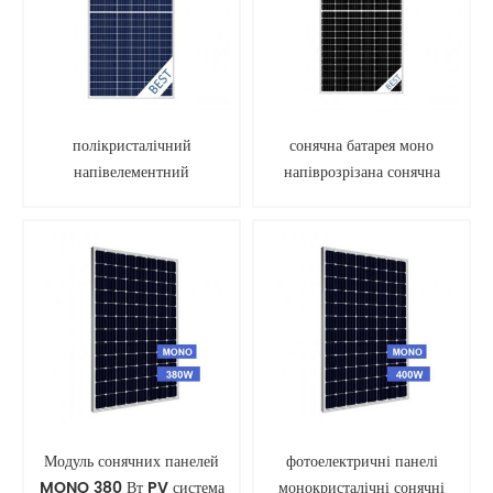
полікристалічний
сонячна батарея моно
напівелементний
напіврозрізана сонячна
фотоелектричний модуль
панель
сонячної панелі
Модуль сонячних панелей
фотоелектричні панелі
MONO 380 Вт PV система
монокристалічні сонячні