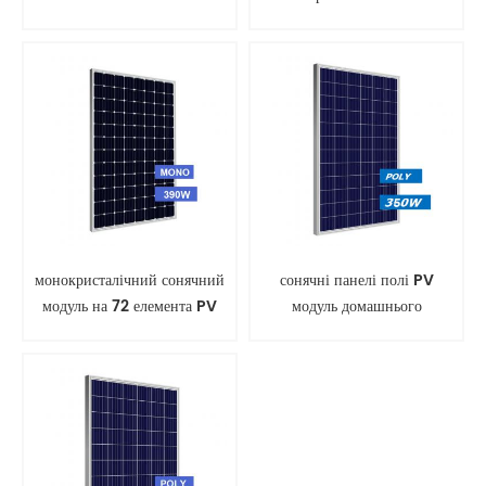
панелі
монокристалічний сонячний
сонячні панелі полі PV
модуль на 72 елемента PV
модуль домашнього
панелі
використання