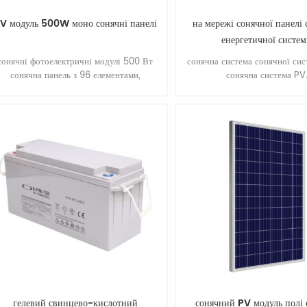
V модуль 500W моно сонячні панелі
на мережі сонячної панелі 
енергетичної систе
сонячні фотоелектричні модулі 500 Вт
сонячна система сонячної си
сонячна панель з 96 елементами,
сонячна система PV
онокристалічна сонячна панель, висока
ефективність, проста установка.
гелевий свинцево-кислотний
сонячний PV модуль полі 