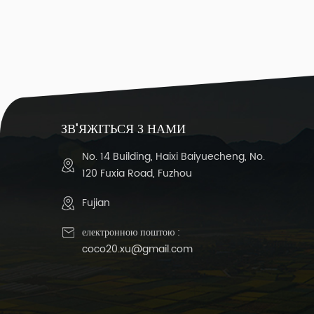
25
ЗВ'ЯЖІТЬСЯ З НАМИ
No. 14 Building, Haixi Baiyuecheng, No.
н
120 Fuxia Road, Fuzhou
р
Fujian
в
п
електронною поштою :
℃
coco20.xu@gmail.com