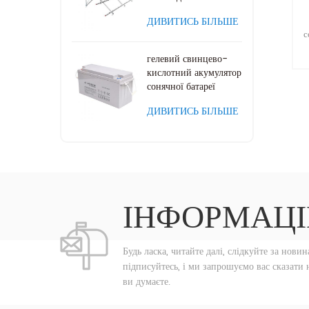
монтажу
ДИВИТИСЬ БІЛЬШЕ
с
гелевий свинцево-
кислотний акумулятор
сонячної батареї
ДИВИТИСЬ БІЛЬШЕ
о
*
*
гл
О
ІНФОРМАЦІ
к
5
Будь ласка, читайте далі, слідкуйте за новин
г
підписуйтесь, і ми запрошуємо вас сказати 
ви думаєте.
(ш