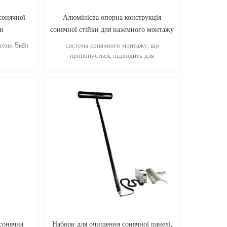
сонячної
Алюмінієва опорна конструкція
ми
сонячної стійки для наземного монтажу
стеми 5кВт
система сонячного монтажу, що
.
пропонується, підходить для
великомасштабних комерційних та
багатофункціональних установок.
переваги: легкий монтаж, гнучкість
конструкції, стабільність і точність,
надзвичайні екологічні характеристики,
suprtb якість.
сонячна
Набори для очищення сонячної панелі,