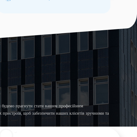
і OPzV, які можуть використовуватися в
накопичувачах сонячних електростанцій,
накопичувачах енергії вітру, телекомунікаціях,
ДБЖ, системі пожежної сигналізації, аварійному
освітленні тощо.
и будемо прагнути стати вашим професійним
 пристроїв, щоб забезпечити наших клієнтів зручними та
ми.