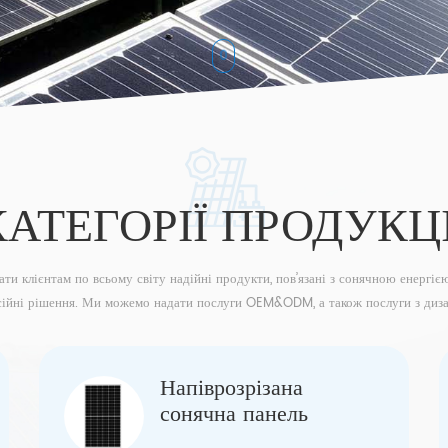
КАТЕГОРІЇ ПРОДУКЦІ
ти клієнтам по всьому світу надійні продукти, пов’язані з сонячною енергією
сійні рішення. Ми можемо надати послуги OEM&ODM, а також послуги з диза
продукції відповідно до потреб клієнтів.
Напіврозрізана
сонячна панель