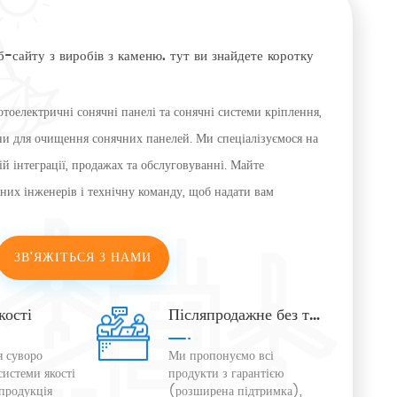
б-сайту з виробів з каменю. тут ви знайдете коротку
оелектричні сонячні панелі та сонячні системи кріплення,
ни для очищення сонячних панелей. Ми спеціалізуємося на
й інтеграції, продажах та обслуговуванні. Майте
них інженерів і технічну команду, щоб надати вам
ійні системні рішення. Ми прагнемо стати «єдиним
нергії». Ми будемо продовжувати впроваджувати інновації
ЗВ'ЯЖІТЬСЯ З НАМИ
о продуктів з відновлюваної енергії, щоб допомогти
ший світ.
кості
Післяпродажне без турбот
я суворо
Ми пропонуємо всі
системи якості
продукти з гарантією
продукція
(розширена підтримка),