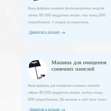
Наша фабрика сонячних фотоелектричних модулів
займає 90 000 квадратних метрів і має понад 500
співробітників. З упором на управління,
дослідження та розробки, постійно виробляє
ДИВИТИСЬ БІЛЬШЕ
передові продукти. Модулі варіюються від 5 Вт до
520 Вт і схвалені CE, TUV, UL, IEC61215, IEC61730,
CSA, CEC, JET.
Машина для очищення
сонячних панелей
Наша фабрика для очищення сонячних панелей
займає 40 000 квадратних метрів, налічує понад
500 співробітників. Що включає в себе типи сухого
та водного очищення для задоволення потреб
ДИВИТИСЬ БІЛЬШЕ