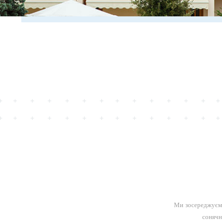
Ми зосереджуємо
сонячн