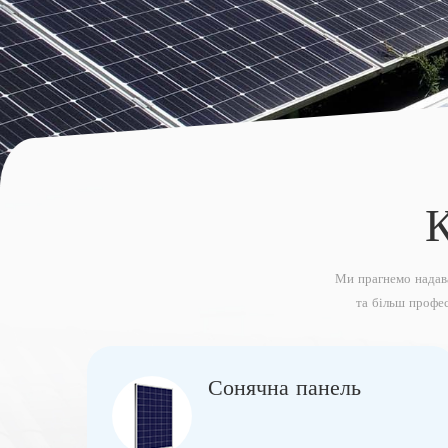
Ми прагнемо надава
та більш профе
Сонячна панель