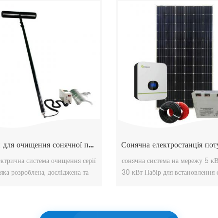
переваги: легкий монтаж, гну
конструкції, стабільність і точ
надзвичайні екологічні характе
suprtb якість.
Набори для очищення сонячної панелі, що обертається, інструмент
ктрична система очищення серії
сонячна система на мережу 5 кВ
 яка розроблена, досліджена та
30 кВт Набір для встановлення 
ена,, виготовлена для китайської
енергії своїми руками 2 кВт м
ціальної безплідної гірської
сонячна система з мікроінве
ектричної електростанції., вона
hoymiles