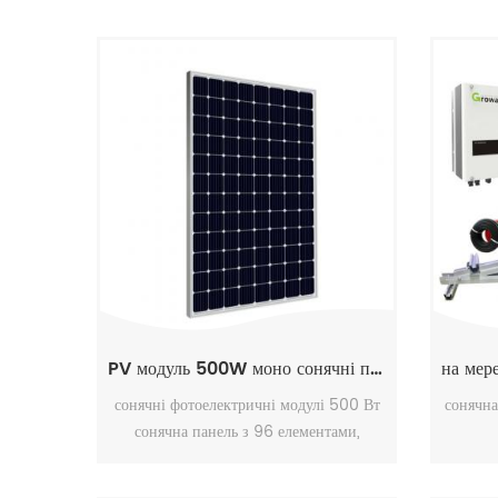
PV модуль 500W моно сонячні панелі
сонячні фотоелектричні модулі 500 Вт
сонячна
сонячна панель з 96 елементами,
монокристалічна сонячна панель, висока
ефективність, проста установка.