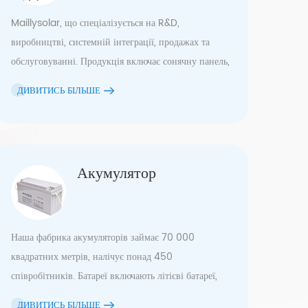
Maillysolar, що спеціалізується на R&D,
виробництві, системній інтеграції, продажах та
обслуговуванні. Продукція включає сонячну панель,
машину для очищення сонячних панелей, готові
ДИВИТИСЬ БІЛЬШЕ
сонячні системи в мережі та поза мережею/гібридні
сонячні системи, свинцево-кислотну батарею з
регульованим клапаном (VRLA), сонячний
інвертор, монтажний кронштейн для сонячних
Акумулятор
батарей. З професійними командами системних
інженерів і командами установників EPC ми
пропонуємо професійні, надійні та надійні системні
рішення для вас.
Наша фабрика акумуляторів займає 70 000
квадратних метрів, налічує понад 450
співробітників. Батареї включають літієві батареї,
тип 2V&12V VRLA AGM, тип VRLA GEL, тип OPzS
ДИВИТИСЬ БІЛЬШЕ