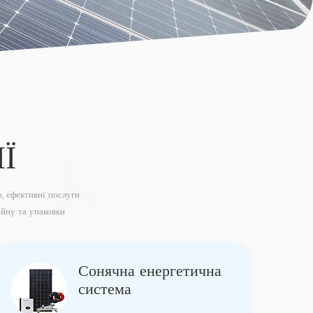
Ї
, ефективні послуги
йну та упаковки
Сонячна енергетична
система