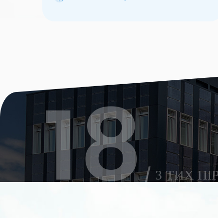
різних електростанцій, щоденне очищення до 5
МВт. Все схвалено CE.
18
/ З ТИХ ПІ