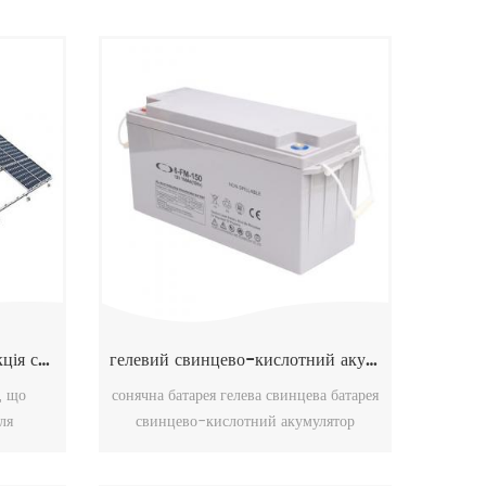
Алюмінієва опорна конструкція сонячної стійки для наземного монтажу
гелевий свинцево-кислотний акумулятор сонячної батареї
, що
сонячна батарея гелева свинцева батарея
ля
свинцево-кислотний акумулятор
их та
12v150ah, необслуговуваний гелевий
овок.
акумулятор, використання сонячної