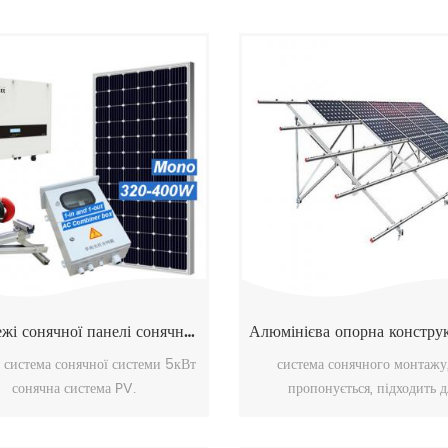
на мережі сонячної панелі сонячної енергетичної системи
 система сонячної системи 5кВт
система сонячного монтажу
сонячна система PV.
пропонується, підходить д
великомасштабних комерційн
багатофункціональних устан