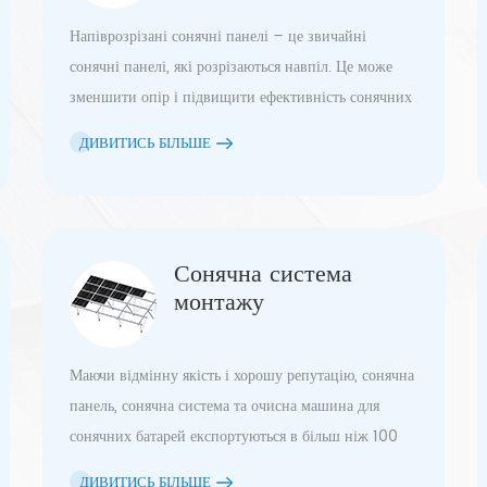
Напіврозрізані сонячні панелі – це звичайні
сонячні панелі, які розрізаються навпіл. Це може
зменшити опір і підвищити ефективність сонячних
панелей.
ДИВИТИСЬ БІЛЬШЕ
Сонячна система
монтажу
Маючи відмінну якість і хорошу репутацію, сонячна
панель, сонячна система та очисна машина для
сонячних батарей експортуються в більш ніж 100
різних країн світу, особливо до Польщі, Німеччини,
ДИВИТИСЬ БІЛЬШЕ