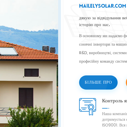
Mailelysolar.com
дякую за відвідування ве
історію про нас.
В основному ми надаємо фот
сонячні інвертори та маши
R&D, виробництві, системні
професійну команду систем
професійні, надійні та над
постачальником сонячної е
БІЛЬШЕ ПРО
та вдосконалювати портфолі
створити чистіший і світлі
Контроль я
Наша компані
дотримується 
ISO9001. Вся 