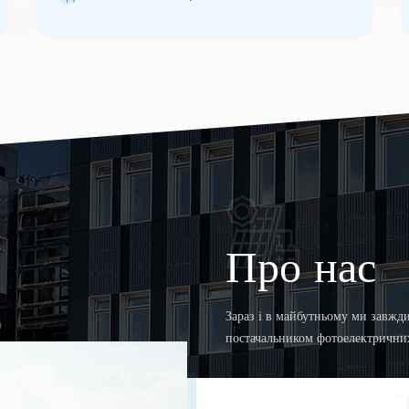
Великобританії, Швеції, Таїланду та Японії.
Про нас
Зараз і в майбутньому ми завжд
Р
постачальником фотоелектричних
якісними продуктами та послуга