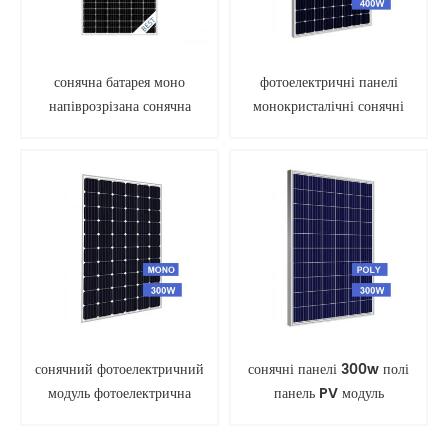
сонячна батарея моно
фотоелектричні панелі
напіврозрізана сонячна
монокристалічні сонячні
панель
панелі
сонячний фотоелектричний
сонячні панелі 300w полі
модуль фотоелектрична
панель PV модуль
панель моно