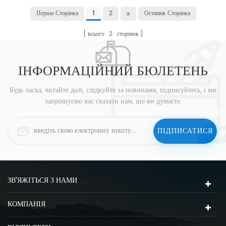
Перша Сторінка
2
Остання Сторінка
1
всього
2
сторінок
ІНФОРМАЦІЙНИЙ БЮЛЕТЕНЬ
Будь ласка, читайте далі, слідкуйте за новинами, підписуйтесь, і ми
запрошуємо вас сказати нам, що ви думаєте.
ЗВ'ЯЖІТЬСЯ З НАМИ
КОМПАНІЯ