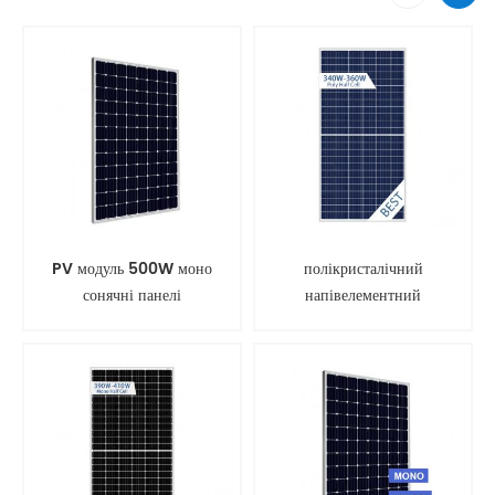
PV модуль 500W моно
полікристалічний
сонячні панелі
напівелементний
фотоелектричний модуль
сонячної панелі