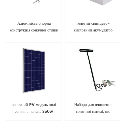
Алюмінієва опорна
гелевий свинцево-
конструкція сонячної стійки
кислотний акумулятор
для наземного монтажу
сонячної батареї
сонячний PV модуль полі
Набори для очищення
сонячна панель 350w
сонячної панелі, що
обертається, інструмент