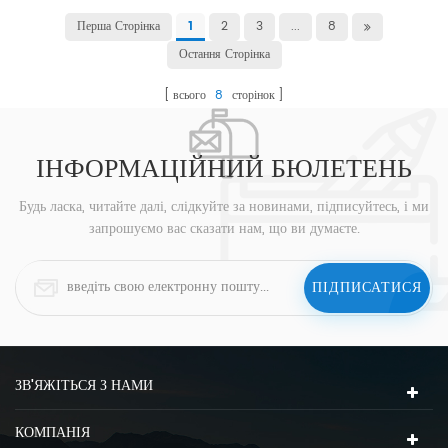
Перша Сторінка
2
3
...
8
1
Остання Сторінка
всього
8
сторінок
ІНФОРМАЦІЙНИЙ БЮЛЕТЕНЬ
Будь ласка, читайте далі, слідкуйте за новинами, підписуйтесь, і ми
запрошуємо вас сказати нам, що ви думаєте.
ЗВ'ЯЖІТЬСЯ З НАМИ
КОМПАНІЯ