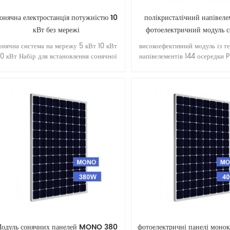
онячна електростанція потужністю 10
полікристалічний напівел
кВт без мережі
фотоелектричний модуль с
панелі
онячна система на мережу 5 кВт 10 кВт
високоефективний модуль із т
0 кВт Набір для встановлення сонячної
напівелементів 144 осередки
енергії своїми руками 2 кВт мережева
340 Вт 345 Вт 350 Вт 355 В
сонячна система з мікроінвертором
розмір 2000 * 992 * 4
hoymiles
одуль сонячних панелей MONO 380
фотоелектричні панелі монок