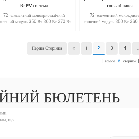
Вт PV система
сонячні панелі
72-елементний монокристалічний
72-елементний монокрист
онячний модуль 350 Вт 360 Вт 370 Вт
сонячний модуль 350 Вт 360
80 Вт сонячний модуль для системи PV
380 Вт сонячний модуль для 
панелей.
панелей.
Перша Сторінка
1
3
4
..
2
всього
8
сторінок
ЙНИЙ БЮЛЕТЕНЬ
ами,
нам, що