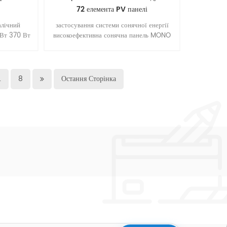
72 елемента PV панелі
алічний
застосування системи сонячної енергії
 Вт 370 Вт
високоефективна сонячна панель MONO
системи PV
390 Вт 400 Вт з 72 елементами ,
розміром 1980*1002*40 мм
.
8
Остання Сторінка