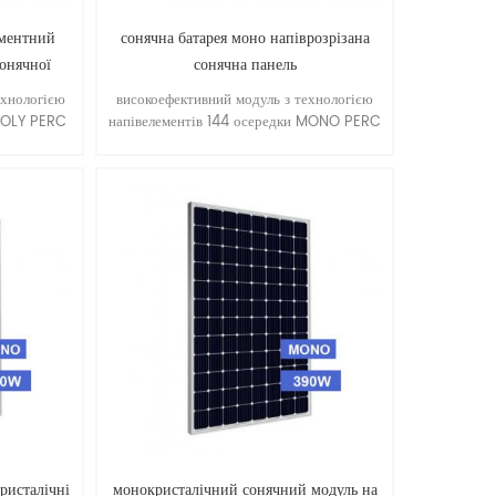
ементний
сонячна батарея моно напіврозрізана
онячної
сонячна панель
ехнологією
високоефективний модуль з технологією
 POLY PERC
напівелементів 144 осередки MONO PERC
т 360 Вт,
390 Вт 395 Вт 400 Вт 405 Вт 410 Вт,
0 мм
Розмір 2000 * 992 * 40 мм
ристалічні
монокристалічний сонячний модуль на