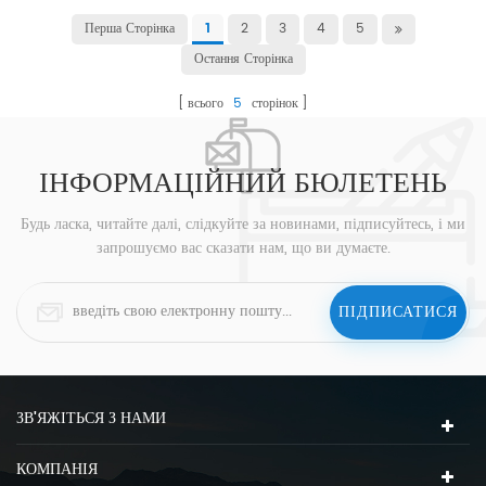
Перша Сторінка
2
3
4
5
1
Остання Сторінка
всього
5
сторінок
ІНФОРМАЦІЙНИЙ БЮЛЕТЕНЬ
Будь ласка, читайте далі, слідкуйте за новинами, підписуйтесь, і ми
запрошуємо вас сказати нам, що ви думаєте.
ЗВ'ЯЖІТЬСЯ З НАМИ
КОМПАНІЯ