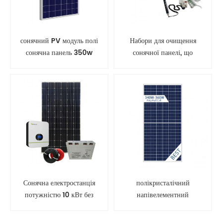
сонячний PV модуль полі
Набори для очищення
сонячна панель 350w
сонячної панелі, що
обертається, інструмент
Сонячна електростанція
полікристалічний
потужністю 10 кВт без
напівелементний
мережі
фотоелектричний модуль
сонячної панелі