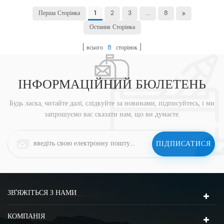
Перша Сторінка
2
3
...
8
1
Остання Сторінка
всього
8
сторінок
ІНФОРМАЦІЙНИЙ БЮЛЕТЕНЬ
Будь ласка, читайте далі, слідкуйте за новинами, підписуйтесь, і ми
запрошуємо вас сказати нам, що ви думаєте.
ЗВ'ЯЖІТЬСЯ З НАМИ
КОМПАНІЯ