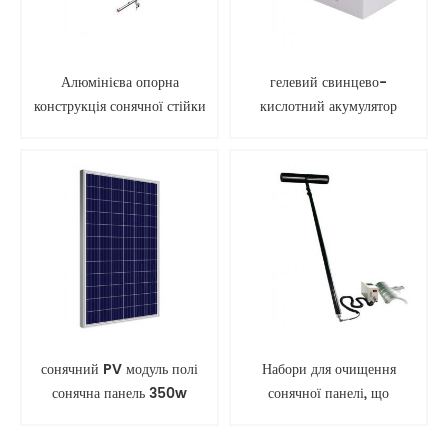
Алюмінієва опорна
гелевий свинцево-
конструкція сонячної стійки
кислотний акумулятор
для наземного монтажу
сонячної батареї
сонячний PV модуль полі
Набори для очищення
сонячна панель 350w
сонячної панелі, що
обертається, інструмент