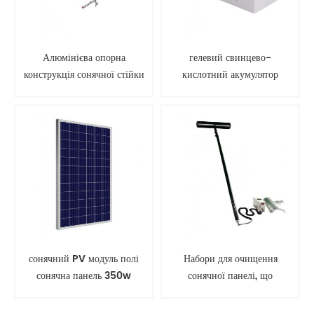
Алюмінієва опорна
гелевий свинцево-
конструкція сонячної стійки
кислотний акумулятор
для наземного монтажу
сонячної батареї
сонячний PV модуль полі
Набори для очищення
сонячна панель 350w
сонячної панелі, що
обертається, інструмент