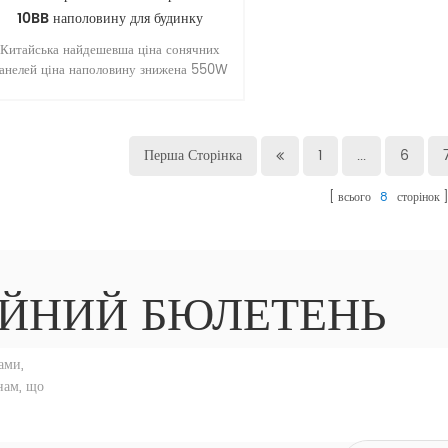
10BB наполовину для будинку
Китайська найдешевша ціна сонячних
анелей ціна наполовину знижена 550W
онокристалічна сонячна панель 10BB для
будинку
Перша Сторінка
1
...
6
всього
8
сторінок
ЙНИЙ БЮЛЕТЕНЬ
ами,
нам, що