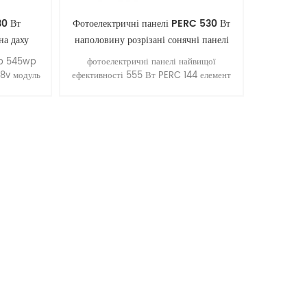
30 Вт
Фотоелектричні панелі PERC 530 Вт
на даху
наполовину розрізані сонячні панелі
555 Вт
wp 545wp
фотоелектричні панелі найвищої
48v модуль
ефективності 555 Вт PERC 144 елемент
 панель
10BB наполовину водонепроникний 530
Вт сонячна панель