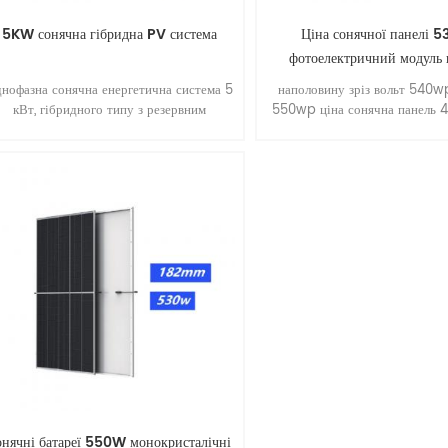
5KW сонячна гібридна PV система
Ціна сонячної панелі 5
фотоелектричний модуль 
нофазна сонячна енергетична система 5
наполовину зріз вольт 540
кВт, гібридного типу з резервним
550wp ціна сонячна панель 
кумулятором. підходить для розумного
моно даху фотоелектрична
дому.
онячні батареї 550W монокристалічні