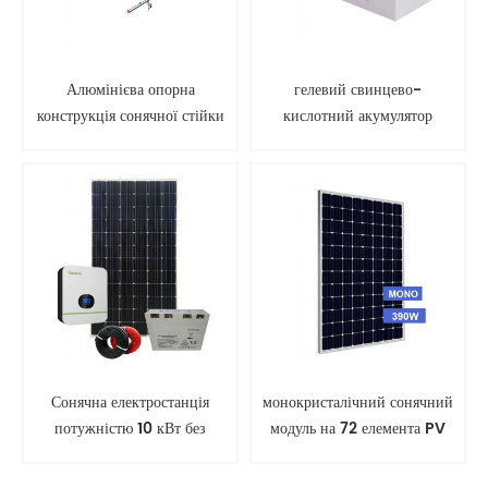
Алюмінієва опорна
гелевий свинцево-
конструкція сонячної стійки
кислотний акумулятор
для наземного монтажу
сонячної батареї
Сонячна електростанція
монокристалічний сонячний
потужністю 10 кВт без
модуль на 72 елемента PV
мережі
панелі