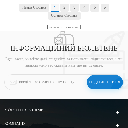
Перша Сторінка
2
3
4
5
1
Остання Сторінка
всього
5
сторінок
ІНФОРМАЦІЙНИЙ БЮЛЕТЕНЬ
Будь ласка, читайте далі, слідкуйте за новинами, підписуйтесь, і ми
запрошуємо вас сказати нам, що ви думаєте.
ЗВ'ЯЖІТЬСЯ З НАМИ
КОМПАНІЯ