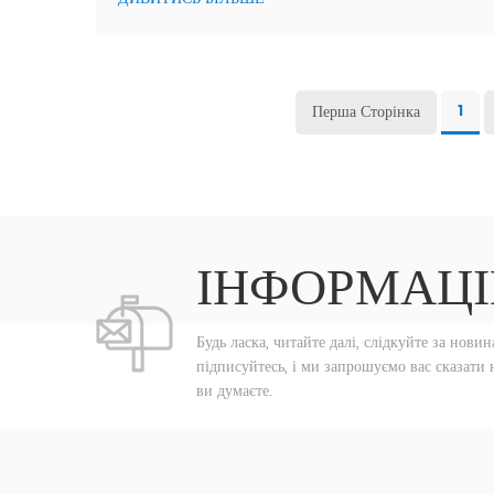
Перша Сторінка
1
ІНФОРМАЦІ
Будь ласка, читайте далі, слідкуйте за новин
підписуйтесь, і ми запрошуємо вас сказати 
ви думаєте.