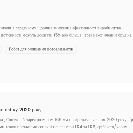
икликали в середньому щорічне зниження ефективності виробництва
ти потужності можуть досягати 15% або більше через накопичений бруд на
щення сонячних панелей C21 * звичайні засоби для чищення * витрачати
Робот для очищення фотоелементів
пи влітку 2020 року
, Сонячна батарея розміром 166 мм продається з червня, 2020 року. є'р
також постачаємо сонячні панелі серії LR4 та LR6, сріблясто/чорну