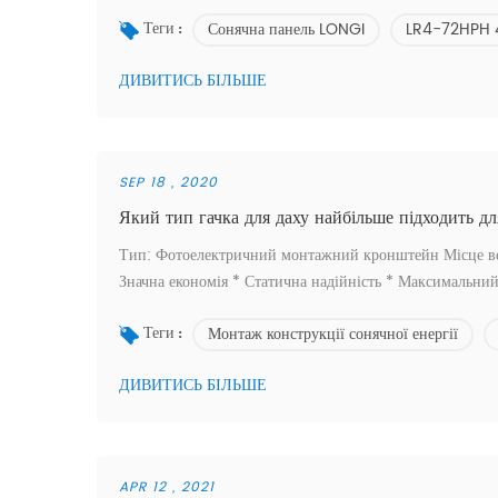
раму, білу задню частину; подвійне скло з модел
Сонячна панель LONGI
LR4-72HPH
455w яка поставляється понад 5 МВт модулів до Євро..
Теги :
ДИВИТИСЬ БІЛЬШЕ
SEP 18 , 2020
Який тип гачка для даху найбільше підходить д
Тип: Фотоелектричний монтажний кронштейн Місце вста
Значна економія * Статична надійність * Максимальний
за високими стандартами * Гарантована довговічність1.
Монтаж конструкції сонячної енергії
того, кого шукали? -- Зв'яжіться з н...
Теги :
ДИВИТИСЬ БІЛЬШЕ
APR 12 , 2021