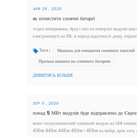
APR 26 , 2020
як почистити сонячні батареї
згідно вимірювань, бруд і пил на поверхні модулів в
електроенергії на 6%. в період відсутності дощу, втра
поверхні модулів. традиційний спосіб VS Система очи
Машина для очищення сонячних панелей
час на прибирання * відходи робочої сили ...
Теги :
Пральна машина на сонячних батареях
ДИВИТИСЬ БІЛЬШЕ
SEP 11 , 2020
понад 5 МВт модулів буде відправлено до Євро
моно-полуелементний сонячний модуль на 144 елемента 
435w 440w 445w 450w і 455w на вибір. крім того, ми 