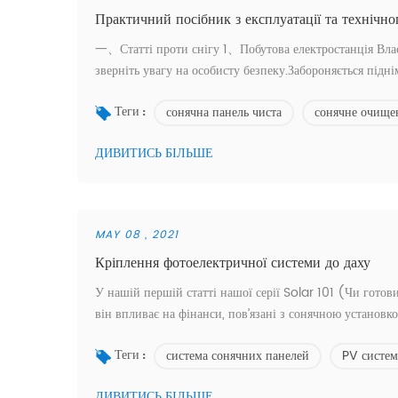
Практичний посібник з експлуатації та технічно
一、Статті проти снігу 1、Побутова електростанція Вла
зверніть увагу на особисту безпеку.Забороняється підн
використовувати м’які засоби для чищення, щоб запобі
сонячна панель чиста
сонячне очище
компоненти акумулятора гарячою водою.Нерівно...
Теги :
ДИВИТИСЬ БІЛЬШЕ
MAY 08 , 2021
Кріплення фотоелектричної системи до даху
У нашій першій статті нашої серії Solar 101 (Чи готови
він впливає на фінанси, пов’язані з сонячною установк
покрівельного матеріалу та його структура, а також різ
система сонячних панелей
PV систем
Кріплення панелей Quick Moun...
Теги :
ДИВИТИСЬ БІЛЬШЕ