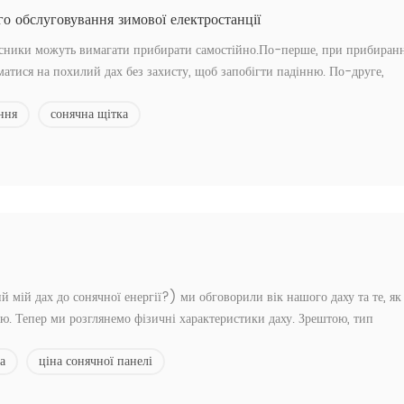
го обслуговування зимової електростанції
сники можуть вимагати прибирати самостійно.По-перше, при прибиран
іматися на похилий дах без захисту, щоб запобігти падінню. По-друге,
гти подряпинам на склі компонентів.Будьте обережні, щоб не мити
ння
сонячна щітка
й мій дах до сонячної енергії?) ми обговорили вік нашого даху та те, як
ою. Тепер ми розглянемо фізичні характеристики даху. Зрештою, тип
ні кути його граней і розташування впливають на багато аспектів монтажу
а
ціна сонячної панелі