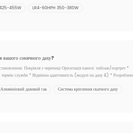
ями нижче: lr6-60hph 310-330W LR4-60HPH 350-380W LR4-72HPH 425
 425-455W
LR4-60HPH 350-380W
.
ля вашого сонячного даху?
новлення: Покрівля з черепиці Орієнтація панелі: пейзаж/портрет *
 термін служби * Відмінна адаптивність (модулі на даху &) * Розроблен
 Не знаєте, який тип вам підходить? -- Зв'яжіться з нами.2. Не знайшли
Алюмінієвий даховий гак
Система кріплення скатного даху